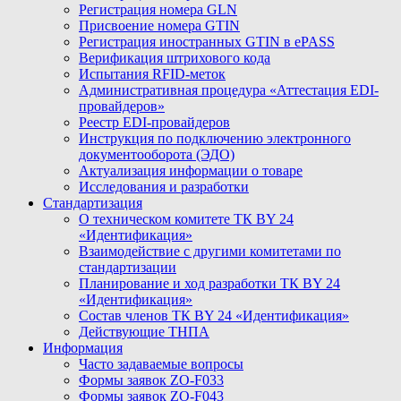
Регистрация номера GLN
Присвоение номера GTIN
Регистрация иностранных GTIN в ePASS
Верификация штрихового кода
Испытания RFID-меток
Административная процедура «Аттестация EDI-
провайдеров»
Реестр EDI-провайдеров
Инструкция по подключению электронного
документооборота (ЭДО)
Актуализация информации о товаре
Исследования и разработки
Стандартизация
О техническом комитете ТК BY 24
«Идентификация»
Взаимодействие с другими комитетами по
стандартизации
Планирование и ход разработки ТК BY 24
«Идентификация»
Состав членов ТК BY 24 «Идентификация»
Действующие ТНПА
Информация
Часто задаваемые вопросы
Формы заявок ZO-F033
Формы заявок ZO-F043