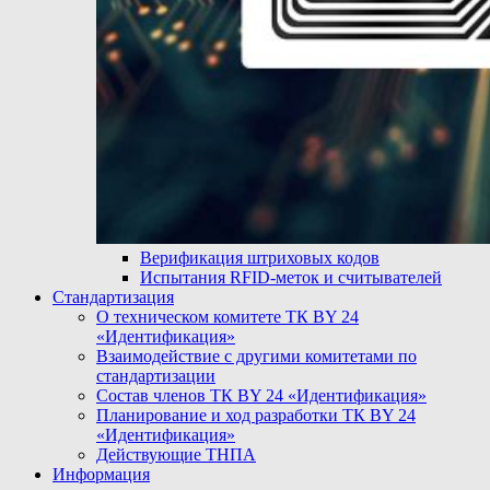
Верификация штриховых кодов
Испытания RFID-меток и считывателей
Стандартизация
О техническом комитете ТК BY 24
«Идентификация»
Взаимодействие с другими комитетами по
стандартизации
Состав членов ТК BY 24 «Идентификация»
Планирование и ход разработки ТК BY 24
«Идентификация»
Действующие ТНПА
Информация