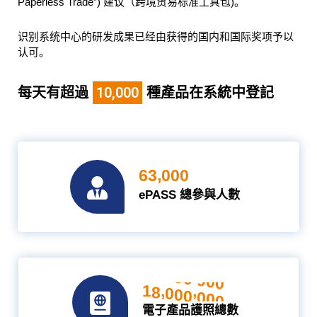
Paperless Trade”) 建议（跨境贸易标准工具包)。
识别系统中心的研发成果已经由获得的国内和国际奖项予以
认可。
每天有超過
10,000
種產品在系統中登記
,
6
3
0
0
0
ePASS 總參與人數
,
,
1
8
0
0
0
0
0
0
電子產品護照總數