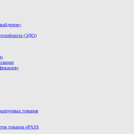
овайдеров»
нтооборота (ЭДО)
я»
тизации
ификация»
ркируемых товаров
тов товаров ePASS