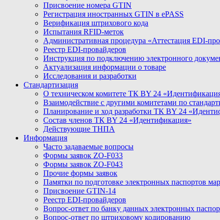
Присвоение номера GTIN
Регистрация иностранных GTIN в ePASS
Верификация штрихового кода
Испытания RFID-меток
Административная процедура «Аттестация EDI-пр
Реестр EDI-провайдеров
Инструкция по подключению электронного докуме
Актуализация информации о товаре
Исследования и разработки
Стандартизация
О техническом комитете ТК BY 24 «Идентификаци
Взаимодействие с другими комитетами по стандар
Планирование и ход разработки ТК BY 24 «Идент
Состав членов ТК BY 24 «Идентификация»
Действующие ТНПА
Информация
Часто задаваемые вопросы
Формы заявок ZO-F033
Формы заявок ZO-F043
Прочие формы заявок
Памятки по подготовке электронных паспортов ма
Присвоение GTIN-14
Реестр EDI-провайдеров
Вопрос-ответ по банку данных электронных паспор
Вопрос-ответ по штриховому кодированию