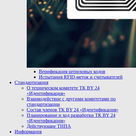
Верификация штриховых кодов
Испытания RFID-меток и считывателей
Стандартизация
О техническом комитете ТК BY 24
«Идентификация»
Взаимодействие с другими комитетами по
стандартизации
Состав членов ТК BY 24 «Идентификация»
Планирование и ход разработки ТК BY 24
«Идентификация»
Действующие ТНПА
Информация