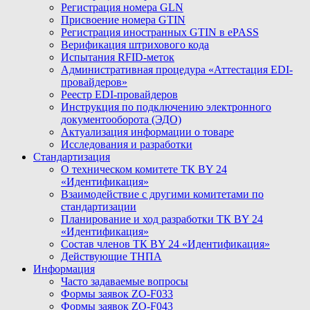
Регистрация номера GLN
Присвоение номера GTIN
Регистрация иностранных GTIN в ePASS
Верификация штрихового кода
Испытания RFID-меток
Административная процедура «Аттестация EDI-
провайдеров»
Реестр EDI-провайдеров
Инструкция по подключению электронного
документооборота (ЭДО)
Актуализация информации о товаре
Исследования и разработки
Стандартизация
О техническом комитете ТК BY 24
«Идентификация»
Взаимодействие с другими комитетами по
стандартизации
Планирование и ход разработки ТК BY 24
«Идентификация»
Состав членов ТК BY 24 «Идентификация»
Действующие ТНПА
Информация
Часто задаваемые вопросы
Формы заявок ZO-F033
Формы заявок ZO-F043