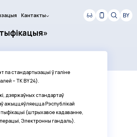
ызацыя
Кантакты
нтыфікацыя»
т па стандартызацыі ў галіне
лей – ТК BY 24).
кі, дзяржаўных стандартаў
таў ажыццяўляецца Рэспублікай
энтыфікацыі (штрыхавое кадаванне,
перацыі, Электронны гандаль).