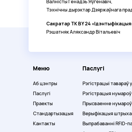
Валністы Генадзь Яўгенавіч,
Тэхнічны дырэктар Дзяржаўнага пра
Сакратар ТК BY 24 «Ідэнтыфікацыя
Рэшатняк Аляксандр Вітальевіч
Меню
Паслугі
Аб цэнтры
Рэгістрацыі тавараў 
Паслугі
Рэгістрацыя нумароў
Праекты
Прысваенне нумароў
Стандартызацыя
Верыфікацыя штрыха
Кантакты
Выпрабаванні RFID-па