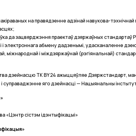
накіраваных на правядзенне адзінай навукова-тэхнічнай п
асцях;
оўка да зацвярджэння праектаў дзяржаўных стандартаў Р
і і электроннага абмену дадзенымі, удасканаленне дзе
й, міжнароднай і міждзяржаўнай (рэгіянальнай) станда
тва дзейнасцю ТК BY 24 ажыццяўляе Дзяржстандарт, ман
і суправаджэнне яго дзейнасці — Нацыянальны інстытут
я»
а «Цэнтр сістэм ідэнтыфікацыі»
тыфікацыя»