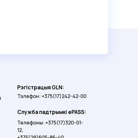
Рэгістрацыя GLN:
Тэлефон: +375(17)242-42-00
я
Служба падтрымкі ePASS:
Телефоны: +375(17)320-01-
12,
+375(29)605-86-40,