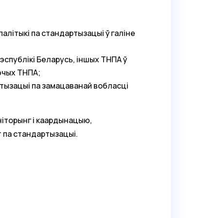
алітыкі па стандартызацыі ў галіне
эспублікі Беларусь, іншых ТНПА ў
ючых ТНПА;
ртызацыі па замацаванай вобласці
іторынг і каардынацыю,
 па стандартызацыі.