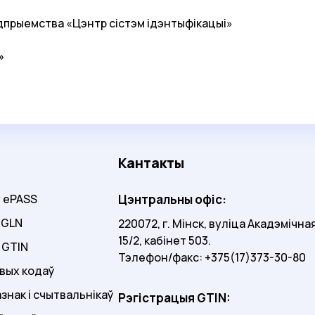
дпрыемства «Цэнтр сістэм ідэнтыфікацыі»
»
Кантакты
у ePASS
Цэнтральны офіс:
 GLN
220072, г. Мінск, вуліца Акадэмічна
15/2, кабінет 503.
 GTIN
Тэлефон/факс: +375(17)373-30-80
вых кодаў
знак і счытвальнікаў
Рэгістрацыя GTIN: