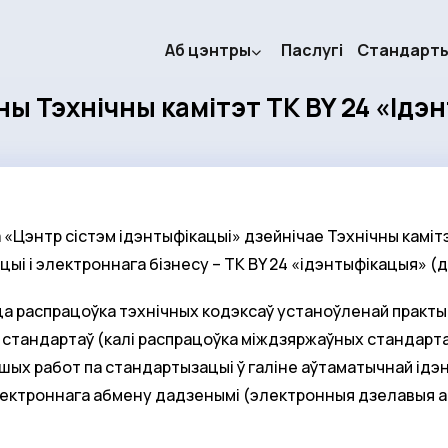
Аб цэнтры
Паслугі
Стандарт
ы Тэхнічны камітэт ТК BY 24 «Ідэ
«Цэнтр сістэм ідэнтыфікацыі» дзейнічае Тэхнічны камітэ
ыі і электроннага бізнесу – ТК BY 24 «ідэнтыфікацыя» (да
а распрацоўка тэхнічных кодэксаў устаноўленай практы
х стандартаў (калі распрацоўка міждзяржаўных стандар
ншых работ па стандартызацыі ў галіне аўтаматычнай ід
лектроннага абмену дадзенымі (электронныя дзелавыя а