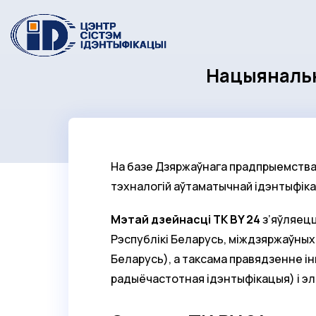
Нацыянальн
На базе Дзяржаўнага прадпрыемства 
тэхналогій аўтаматычнай ідэнтыфікац
Мэтай дзейнасці ТК BY 24
з’яўляецц
Рэспублікі Беларусь, міждзяржаўны
Беларусь), а таксама правядзенне і
радыёчастотная ідэнтыфікацыя) і э