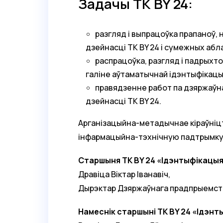
Задачы ТК BY 24:
разгляд і выпрацоўка прапаноў, 
дзейнасці ТК BY 24 і сумежных абл
распрацоўка, разгляд і падрыхт
галіне аўтаматычнай ідэнтыфікацы
правядзенне работ па дзяржаўна
дзейнасці ТК BY 24.
Арганізацыйна-метадычнае кіраўніц
інфармацыйна-тэхнічную падтрымку 
Старшыня ТК BY 24 «Ідэнтыфікацы
Дравіца Віктар Іванавіч,
Дырэктар Дзяржаўнага прадпрыемств
Намеснік старшыні ТК BY 24 «Ідэн