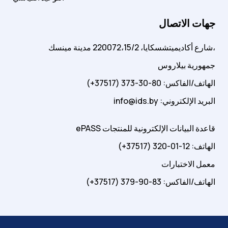
جهات الاتصال
شارع أكاديميتشسكايا، 220072،15/2 مدينة مينسك،
جمهورية بيلاروس
الهاتف/الفاكس: 80-30-373 (37517+)
info@ids.by :البريد الإلكتروني
ePASS قاعدة البيانات الإلكترونية للمنتجات
الهاتف: 12-01-320 (37517+)
معمل الاختبارات
الهاتف/الفاكس: 83-90-379 (37517+)