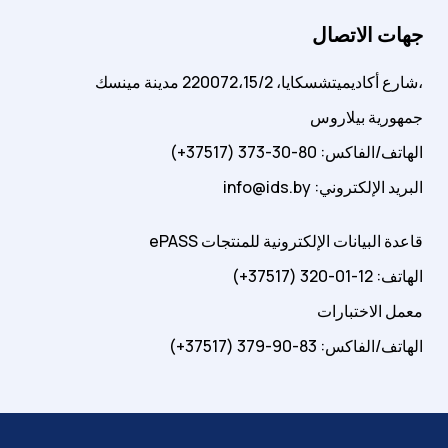
جهات الاتصال
شارع أكاديميتشسكايا، 220072،15/2 مدينة مينسك،
جمهورية بيلاروس
الهاتف/الفاكس: 80-30-373 (37517+)
info@ids.by :البريد الإلكتروني
ePASS قاعدة البيانات الإلكترونية للمنتجات
الهاتف: 12-01-320 (37517+)
معمل الاختبارات
الهاتف/الفاكس: 83-90-379 (37517+)