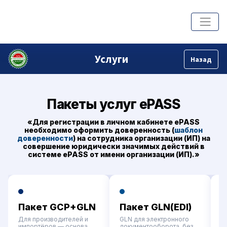
Услуги
Назад
Пакеты услуг ePASS
«Для регистрации в личном кабинете ePASS
необходимо оформить доверенность (
шаблон
доверенности
) на сотрудника организации (ИП) на
совершение юридически значимых действий в
системе ePASS от имени организации (ИП).»
Пакет GCP+GLN
Пакет GLN(EDI)
П
Б
Для производителей и
GLN для электронного
импортёров — основа
документооборота, без