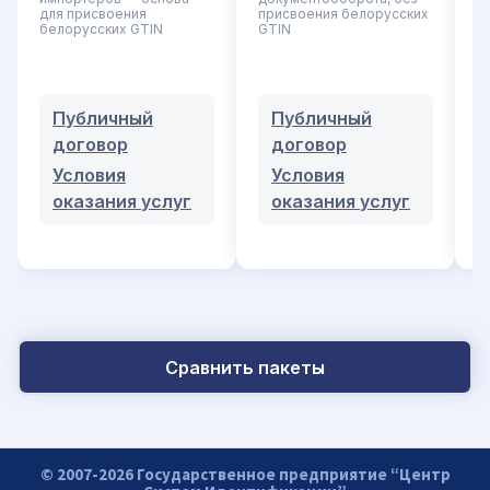
G
для присвоения
присвоения белорусских
белорусских GTIN
GTIN
П
GT
ф
Публичный
Публичный
договор
договор
Условия
Условия
оказания услуг
оказания услуг
Сравнить пакеты
© 2007-2026 Государственное предприятие “Центр